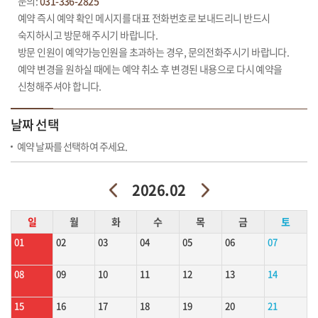
문의:
031-336-2825
예약 즉시 예약 확인 메시지를 대표 전화번호로 보내드리니 반드시
숙지하시고 방문해 주시기 바랍니다.
방문 인원이 예약가능인원을 초과하는 경우, 문의전화주시기 바랍니다.
예약 변경을 원하실 때에는 예약 취소 후 변경된 내용으로 다시 예약을
신청해주셔야 합니다.
날짜 선택
예약 날짜를 선택하여 주세요.
2026.02
일
월
화
수
목
금
토
01
02
03
04
05
06
07
08
09
10
11
12
13
14
15
16
17
18
19
20
21