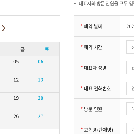
대표자와 방문 인원을 모두 입
*
예약 날짜
202
*
예약 시간
목
금
토
05
06
*
대표자 성명
12
13
*
대표 전화번호
19
20
*
방문 인원
26
27
*
교회명(단체명)