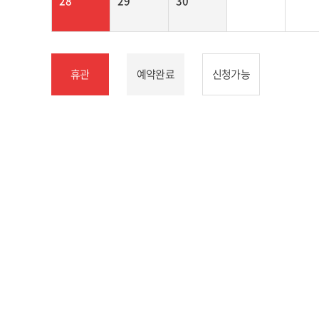
28
29
30
휴관
예약완료
신청가능