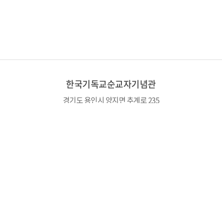
한국기독교순교자기념관
경기도 용인시 양지면 추계로 235
TEL : 031-336-2825
개관시간: 오전 10시 ~ 오후 5시
(월~토, 공휴일에도 개관하며 주일은 쉽니다.)